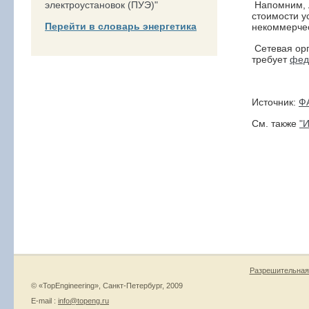
электроустановок (ПУЭ)"
Напомним, 
стоимости у
Перейти в словарь энергетика
некоммерчес
Сетевая орг
требует
фед
Источник:
Ф
См. также
"
Разрешительная
© «TopEngineering», Санкт-Петербург, 2009
E-mail :
info@topeng.ru