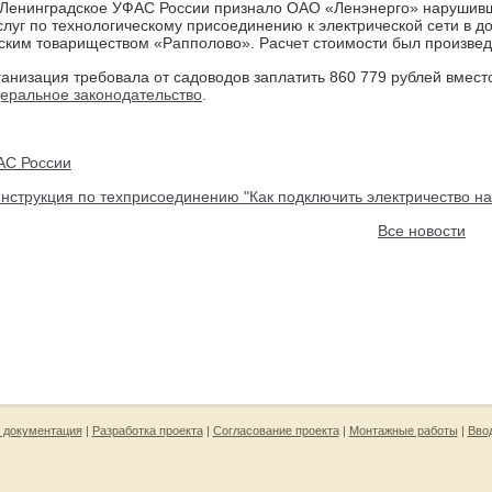
Ленинградское УФАС России признало ОАО «Ленэнерго» нарушивш
слуг по технологическому присоединению к электрической сети в д
ким товариществом «Рапполово». Расчет стоимости был произве
анизация требовала от садоводов заплатить 860 779 рублей вместо 5
еральное законодательство
.
АС России
Инструкция по техприсоединению "Как подключить электричество на
Все новости
 документация
|
Разработка проекта
|
Согласование проекта
|
Монтажные работы
|
Вво