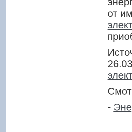
энер
от и
элек
прио
Исто
26.0
элек
Смот
-
Эне